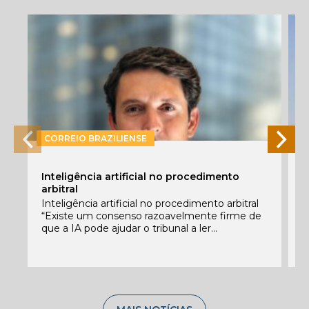
CORREIO BRAZILIENSE
P
Inteligência artificial no procedimento
e
arbitral
E
Inteligência artificial no procedimento arbitral
f
“Existe um consenso razoavelmente firme de
c
que a IA pode ajudar o tribunal a ler...
C