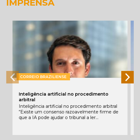
IMPRENSA
CORREIO BRAZILIENSE
P
Inteligência artificial no procedimento
e
arbitral
E
Inteligência artificial no procedimento arbitral
f
“Existe um consenso razoavelmente firme de
c
que a IA pode ajudar o tribunal a ler...
C