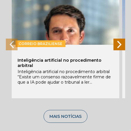
CORREIO BRAZILIENSE
P
Inteligência artificial no procedimento
e
arbitral
E
Inteligência artificial no procedimento arbitral
f
“Existe um consenso razoavelmente firme de
c
que a IA pode ajudar o tribunal a ler...
C
MAIS NOTÍCIAS