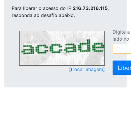
Para liberar o acesso
do IP
216.73.216.115
,
responda ao desafio abaixo.
Digite 
lado no
[trocar imagem]