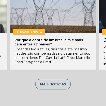
O BRASILIANISTA
G
Por que a conta de luz brasileira é mais
m
cara entre 77 países?
P
Emendas legislativas, tributos e até mesmo
l
p
fraudes são compensadas no pagamento dos
e
e
consumidores Por Camila Lutfi Foto: Marcello
f
Casal Jr./Agência Brasil...
i
MAIS NOTÍCIAS