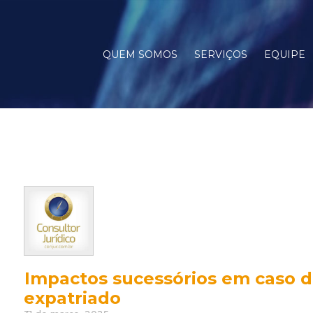
QUEM SOMOS
SERVIÇOS
EQUIPE
Impactos sucessórios em caso d
expatriado