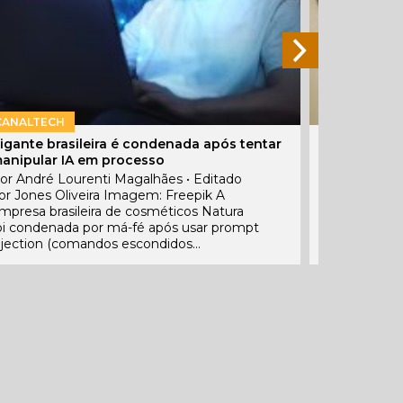
CANALTECH
EXTRA
igante brasileira é condenada após tentar
Passaporte 
anipular IA em processo
trabalhist
decide TS
or André Lourenti Magalhães • Editado
or Jones Oliveira Imagem: Freepik A
Justiça con
mpresa brasileira de cosméticos Natura
cujas circun
oi condenada por má-fé após usar prompt
tribunal, m
njection (comandos escondidos...
empresa...