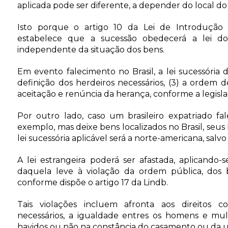
aplicada pode ser diferente, a depender do local do 
Isto porque o artigo 10 da Lei de Introdução à
estabelece que a sucessão obedecerá a lei do 
independente da situação dos bens.
Em evento falecimento no Brasil, a lei sucessória de
definição dos herdeiros necessários, (3) a ordem d
aceitação e renúncia da herança, conforme a legislaç
Por outro lado, caso um brasileiro expatriado fa
exemplo, mas deixe bens localizados no Brasil, seus 
lei sucessória aplicável será a norte-americana, sal
A lei estrangeira poderá ser afastada, aplicando-se
daquela leve à violação da ordem pública, dos 
conforme dispõe o artigo 17 da Lindb.
Tais violações incluem afronta aos direitos co
necessários, a igualdade entres os homens e mulhe
havidos ou não na constância do casamento ou da un