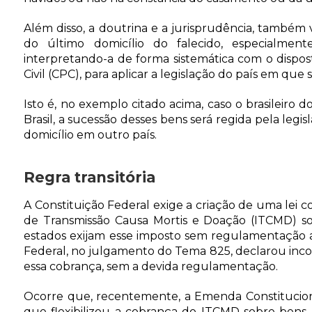
Além disso, a doutrina e a jurisprudência, também 
do último domicílio do falecido, especialmen
interpretando-a de forma sistemática com o dispost
Civil (CPC), para aplicar a legislação do país em que
Isto é, no exemplo citado acima, caso o brasileiro
Brasil, a sucessão desses bens será regida pela legis
domicílio em outro país.
Regra transitória
A Constituição Federal exige a criação de uma lei
de Transmissão Causa Mortis e Doação (ITCMD) so
estados exijam esse imposto sem regulamentação 
Federal, no julgamento do Tema 825, declarou incon
essa cobrança, sem a devida regulamentação.
Ocorre que, recentemente, a Emenda Constituciona
que flexibilizou a cobrança do ITCMD sobre bens 