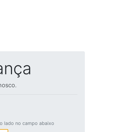
ança
nosco.
ao lado no campo abaixo