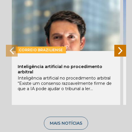
CORREIO BRAZILIENSE
P
Inteligência artificial no procedimento
e
arbitral
E
Inteligência artificial no procedimento arbitral
f
“Existe um consenso razoavelmente firme de
c
que a IA pode ajudar o tribunal a ler...
C
MAIS NOTÍCIAS