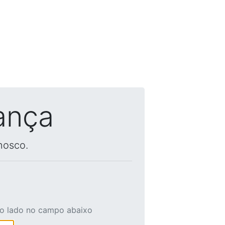
ança
nosco.
ao lado no campo abaixo