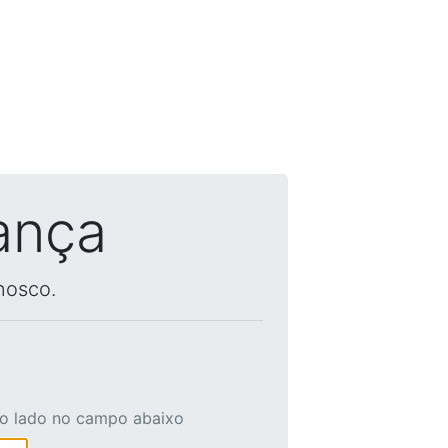
ança
nosco.
ao lado no campo abaixo