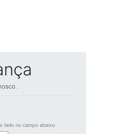
ança
nosco.
ao lado no campo abaixo