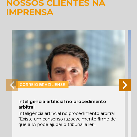
NOSSOS CLIENTES NA
IMPRENSA
CORREIO BRAZILIENSE
P
Inteligência artificial no procedimento
e
arbitral
E
Inteligência artificial no procedimento arbitral
f
“Existe um consenso razoavelmente firme de
c
que a IA pode ajudar o tribunal a ler...
C