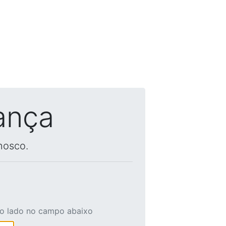
ança
nosco.
ao lado no campo abaixo