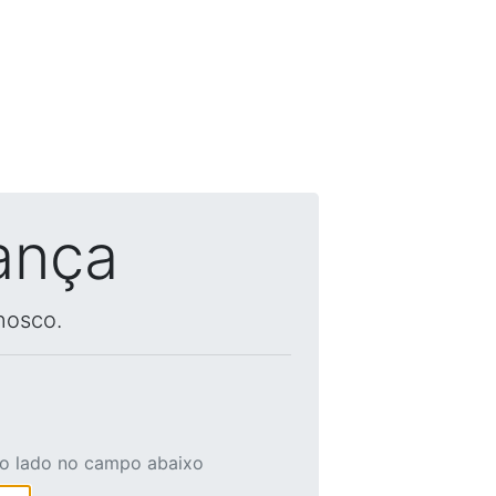
ança
nosco.
ao lado no campo abaixo