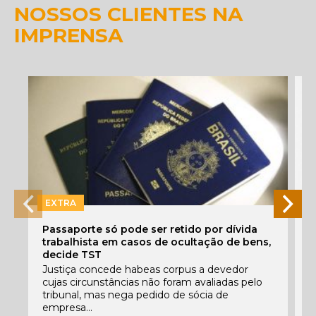
NOSSOS CLIENTES NA
IMPRENSA
EXTRA
Passaporte só pode ser retido por dívida
O
trabalhista em casos de ocultação de bens,
i
decide TST
P
Justiça concede habeas corpus a devedor
e
cujas circunstâncias não foram avaliadas pelo
p
tribunal, mas nega pedido de sócia de
q
empresa...