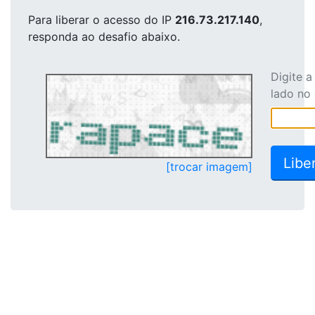
Para liberar o acesso
do IP
216.73.217.140
,
responda ao desafio abaixo.
Digite 
lado no
[trocar imagem]