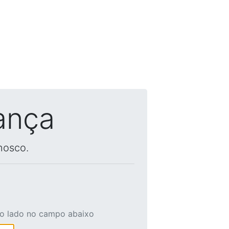
ança
nosco.
ao lado no campo abaixo