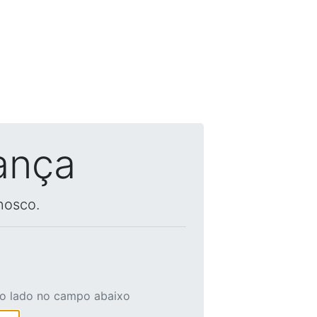
ança
nosco.
ao lado no campo abaixo