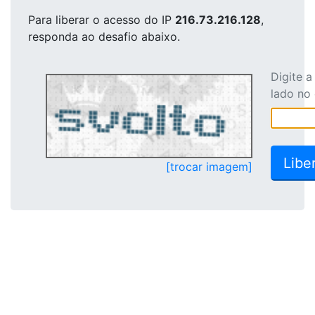
Para liberar o acesso
do IP
216.73.216.128
,
responda ao desafio abaixo.
Digite 
lado no
[trocar imagem]