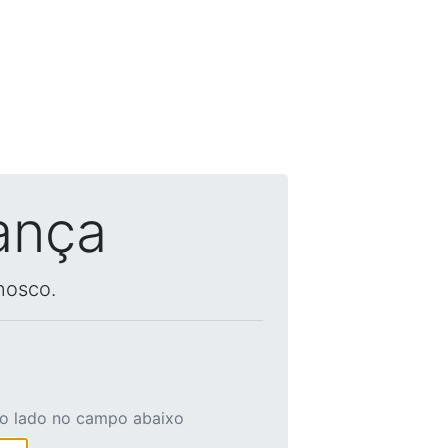
ança
nosco.
ao lado no campo abaixo