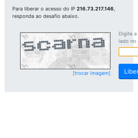
Para liberar o acesso
do IP
216.73.217.146
,
responda ao desafio abaixo.
Digite 
lado no
[trocar imagem]