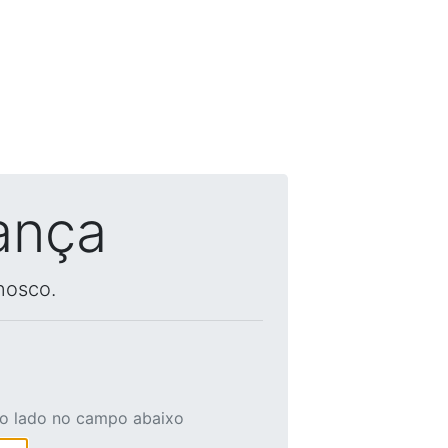
ança
nosco.
ao lado no campo abaixo