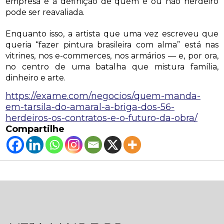
empresa e a definição de quem é ou não herdeiro
pode ser reavaliada.
Enquanto isso, a artista que uma vez escreveu que
queria “fazer pintura brasileira com alma” está nas
vitrines, nos e-commerces, nos armários — e, por ora,
no centro de uma batalha que mistura família,
dinheiro e arte.
https://exame.com/negocios/quem-manda-
em-tarsila-do-amaral-a-briga-dos-56-
herdeiros-os-contratos-e-o-futuro-da-obra/
Compartilhe