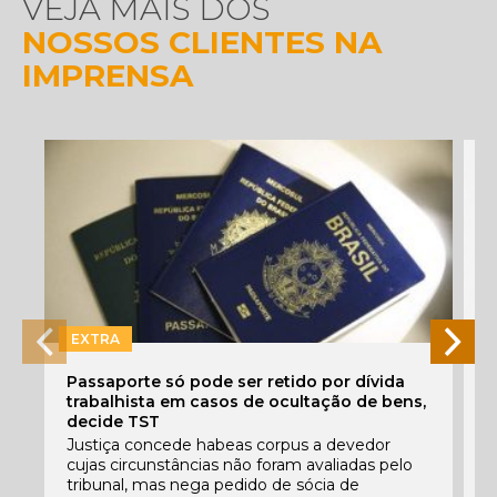
VEJA MAIS DOS
NOSSOS CLIENTES NA
IMPRENSA
EXTRA
Passaporte só pode ser retido por dívida
O
trabalhista em casos de ocultação de bens,
i
decide TST
P
Justiça concede habeas corpus a devedor
e
cujas circunstâncias não foram avaliadas pelo
p
tribunal, mas nega pedido de sócia de
q