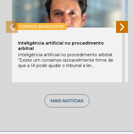
CORREIO BRAZILIENSE
P
Inteligência artificial no procedimento
e
arbitral
E
Inteligência artificial no procedimento arbitral
f
“Existe um consenso razoavelmente firme de
c
que a IA pode ajudar o tribunal a ler...
C
MAIS NOTÍCIAS