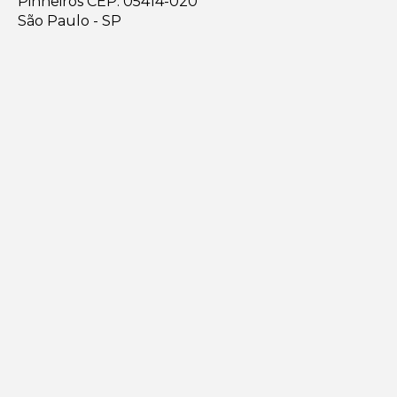
Pinheiros CEP: 05414-020
São Paulo - SP