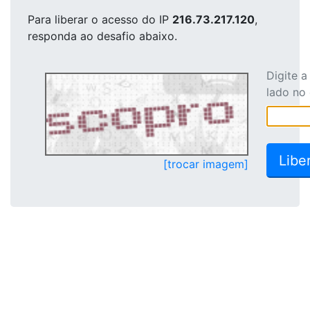
Para liberar o acesso
do IP
216.73.217.120
,
responda ao desafio abaixo.
Digite 
lado no
[trocar imagem]