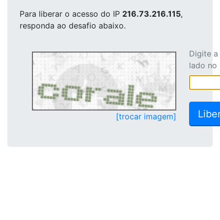
Para liberar o acesso
do IP
216.73.216.115
,
responda ao desafio abaixo.
Digite 
lado no
[trocar imagem]