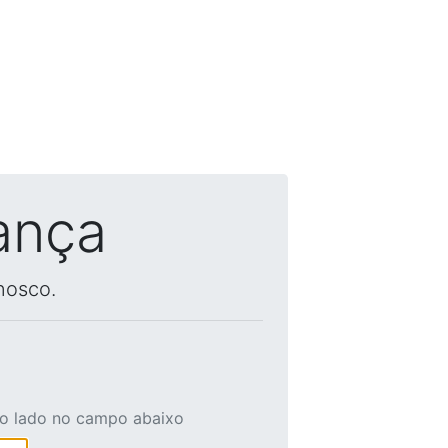
ança
nosco.
ao lado no campo abaixo