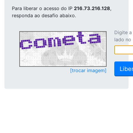
Para liberar o acesso
do IP
216.73.216.128
,
responda ao desafio abaixo.
Digite 
lado no
[trocar imagem]