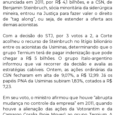
anunciada em 2011, por R$ 4,1 bilhões, e a CSN, de
Benjamin Steinbruch, sócia minoritária da siderúrgica
mineira, entrou na Justiça para fazer valer o direito
de “tag along”, ou seja, de estender a oferta aos
demais acionistas.
Com a decisão do STJ, por 3 votos a 2, a Corte
acolheu o recurso de Steinbruch no litígio bilionário
entre os acionistas da Usiminas, determinando que o
grupo Ternium terá de pagar indenização que pode
chegar a R$ 5 bilhões. O grupo ítalo-argentino
informou que vai recorrer da decisão e avalia as
estratégias cabíveis. Ontem, as ações ordinárias da
CSN fecharam em alta de 9,07%, a R$ 12,99. Já os
papéis PNA da Usiminas subiram 1,83%, cotados a R$
7,23.
Em seu voto, o ministro afirmou que houve “abrupta
mudança no controle da empresa” em 2011, quando
houve a alienação das ações da Votorantim e da
Camargo Corrêa (hoje Mover) ao grupo Ternium. A