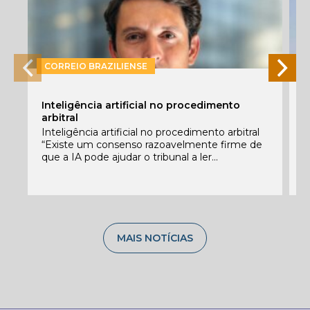
CORREIO BRAZILIENSE
P
Inteligência artificial no procedimento
e
arbitral
E
Inteligência artificial no procedimento arbitral
f
“Existe um consenso razoavelmente firme de
c
que a IA pode ajudar o tribunal a ler...
C
MAIS NOTÍCIAS