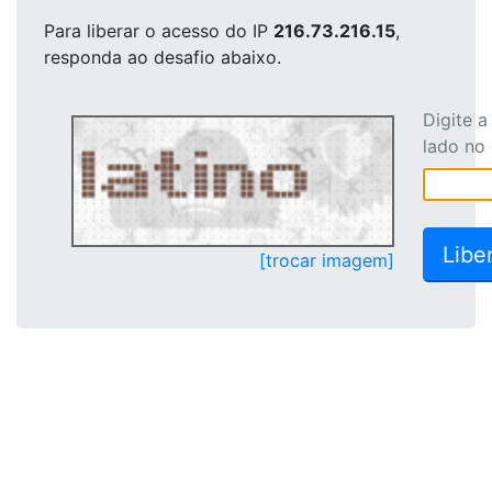
Para liberar o acesso
do IP
216.73.216.15
,
responda ao desafio abaixo.
Digite 
lado no
[trocar imagem]