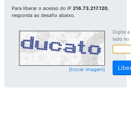
Para liberar o acesso
do IP
216.73.217.120
,
responda ao desafio abaixo.
Digite 
lado no
[trocar imagem]