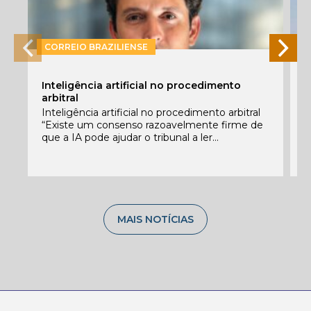
CORREIO BRAZILIENSE
P
Inteligência artificial no procedimento
e
arbitral
E
Inteligência artificial no procedimento arbitral
f
“Existe um consenso razoavelmente firme de
c
que a IA pode ajudar o tribunal a ler...
C
MAIS NOTÍCIAS