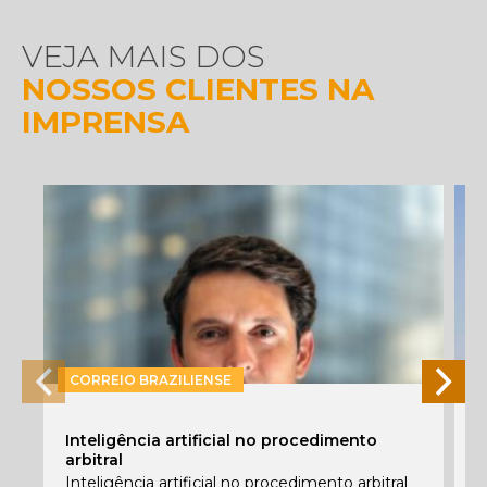
VEJA MAIS DOS
NOSSOS CLIENTES NA
IMPRENSA
CORREIO BRAZILIENSE
P
Inteligência artificial no procedimento
e
arbitral
E
Inteligência artificial no procedimento arbitral