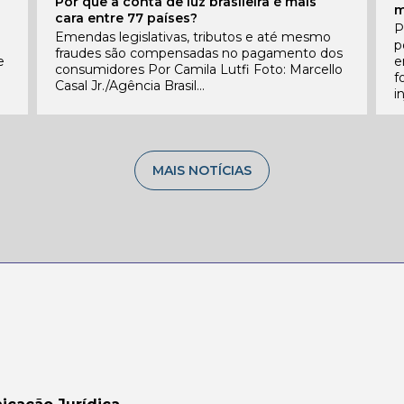
Por que a conta de luz brasileira é mais
m
cara entre 77 países?
P
Emendas legislativas, tributos e até mesmo
l
p
fraudes são compensadas no pagamento dos
e
e
consumidores Por Camila Lutfi Foto: Marcello
f
Casal Jr./Agência Brasil...
i
MAIS NOTÍCIAS