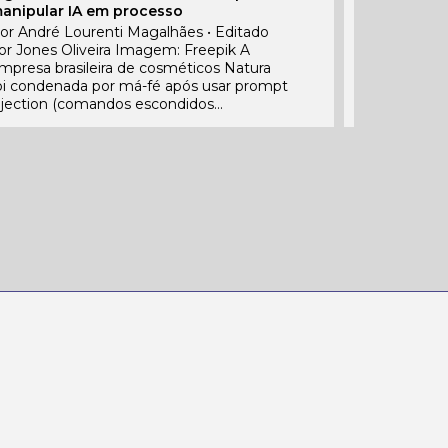
anipular IA em processo
trabalhist
decide TS
or André Lourenti Magalhães • Editado
or Jones Oliveira Imagem: Freepik A
Justiça con
mpresa brasileira de cosméticos Natura
cujas circun
oi condenada por má-fé após usar prompt
tribunal, m
njection (comandos escondidos...
empresa...