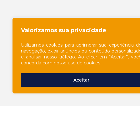
Valorizamos sua privacidade
Utilizamos cookies para aprimorar sua experiência d
navegação, exibir anúncios ou conteúdo personalizad
e analisar nosso tráfego. Ao clicar em “Aceitar”, voc
concorda com nosso uso de cookies.
Aceitar