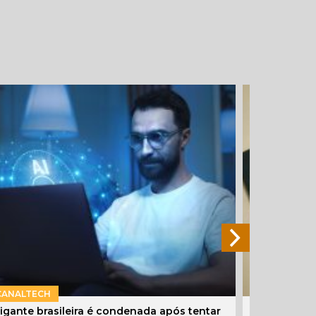
CANALTECH
EXTRA
igante brasileira é condenada após tentar
Passaporte 