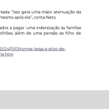
remiada. “Isso gera uma maior atenuação da
mesmo após ele”, conta Neto.
dos a pagar uma indenização às famílias
milhões, além de uma pensão ao filho de
/2024/11/01/ronnie-lessa-e-elcio-de-
lle.htm