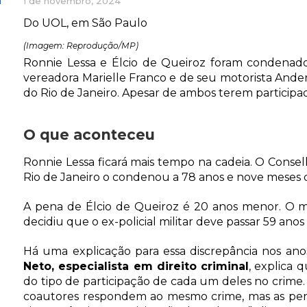
1 de novembro, 2024
Do UOL, em São Paulo
(Imagem: Reprodução/MP)
Ronnie Lessa e Élcio de Queiroz foram condenados 
vereadora Marielle Franco e de seu motorista And
do Rio de Janeiro. Apesar de ambos terem participad
O que aconteceu
Ronnie Lessa ficará mais tempo na cadeia. O Conse
Rio de Janeiro o condenou a 78 anos e nove meses d
A pena de Élcio de Queiroz é 20 anos menor. O m
decidiu que o ex-policial militar deve passar 59 anos
Há uma explicação para essa discrepância nos an
Neto, especialista em direito criminal
, explica 
do tipo de participação de cada um deles no crime.
coautores respondem ao mesmo crime, mas as pena