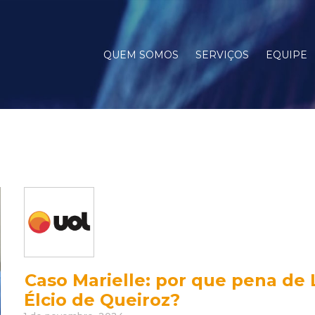
QUEM SOMOS
SERVIÇOS
EQUIPE
Caso Marielle: por que pena de 
Élcio de Queiroz?