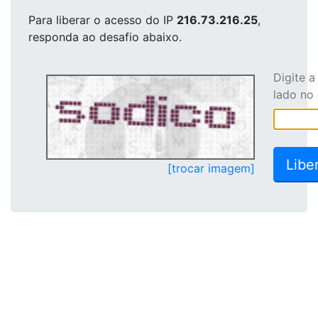
Para liberar o acesso
do IP
216.73.216.25
,
responda ao desafio abaixo.
Digite 
lado no
[trocar imagem]