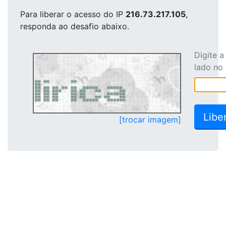
Para liberar o acesso
do IP
216.73.217.105
,
responda ao desafio abaixo.
Digite 
lado no
[trocar imagem]