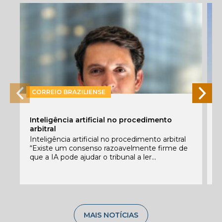
CORREIO BRAZILIENSE
P
Inteligência artificial no procedimento
e
arbitral
E
Inteligência artificial no procedimento arbitral
f
“Existe um consenso razoavelmente firme de
c
que a IA pode ajudar o tribunal a ler...
C
MAIS NOTÍCIAS